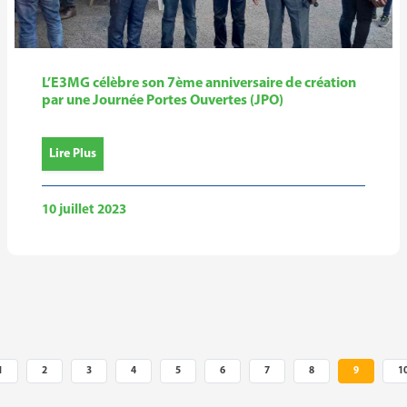
L’E3MG célèbre son 7ème anniversaire de création
par une Journée Portes Ouvertes (JPO)
Lire Plus
10 juillet 2023
1
2
3
4
5
6
7
8
9
1