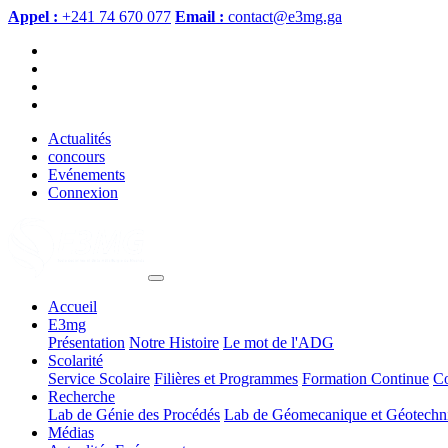
Appel :
+241 74 670 077
Email :
contact@e3mg.ga
Actualités
concours
Evénements
Connexion
Accueil
E3mg
Présentation
Notre Histoire
Le mot de l'ADG
Scolarité
Service Scolaire
Filières et Programmes
Formation Continue
C
Recherche
Lab de Génie des Procédés
Lab de Géomecanique et Géotechn
Médias