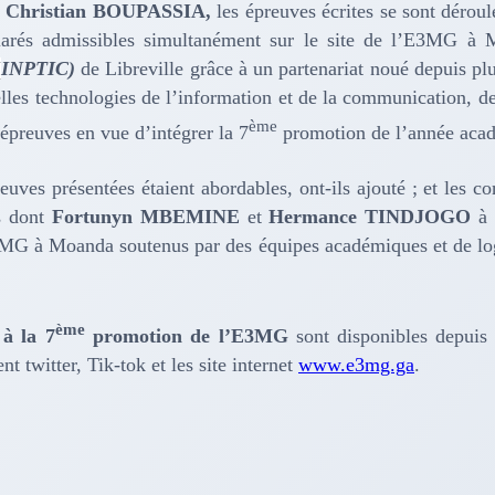
 Christian BOUPASSIA,
les épreuves écrites se sont dérou
clarés admissibles simultanément sur le site de l’E3MG à 
(
INPTIC)
de Libreville grâce à un partenariat noué depuis plus
lles technologies de l’information et de la communication, 
ème
 épreuves en vue d’intégrer la 7
promotion de l’année aca
reuves présentées étaient abordables, ont-ils ajouté ; et les 
s dont
Fortunyn MBEMINE
et
Hermance TINDJOGO
à 
3MG à Moanda soutenus par des équipes académiques et de log
ème
 à la 7
promotion de l’E3MG
sont disponibles depuis 
 twitter, Tik-tok et les site internet
www.e3mg.ga
.