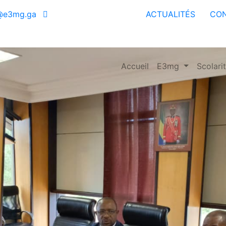
@e3mg.ga
ACTUALITÉS
CO
aire entre l’UOB...
Accueil
E3mg
Scolari