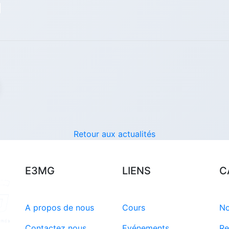
p
Retour aux actualités
E3MG
LIENS
C
A propos de nous
Cours
No
Contactez nous
Evénements
Re