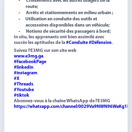
-
Croisements avec les autres usagers de la
route;
-
Arrêts et stationnements en milieu urbain ;
-
Utilisation en conduite des outils et
accessoires disponibles dans un véhicule;
-
Notions de sécurité des passagers à bord;
In situ, les apprenants ont bien assimilé avec
succès les aptitudes de la
#Conduite
#Défensive
.
Suivez l'E3MG sur son site web
www.e3mg.ga
#FacebookPage
#linkedin
#instagram
#X
#Threads
#Youtube
#tiktok
Abonnez-vous à la chaîne WhatsApp de l'E3MG
https://whatsapp.com/channel/0029Va9NWN96WaKg1D