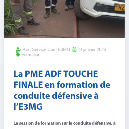
Formation
Par:
Service Com E3MG
24 janvier 2025
Formation
La PME ADF TOUCHE
FINALE en formation de
conduite défensive à
l’E3MG
La session de formation sur la conduite défensive, à